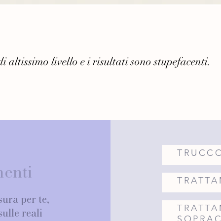
 altissimo livello e i risultati sono stupefacenti.
TRUCC
menti
TRATTA
ura per te,
TRATTA
ulle reali
SOPRAC