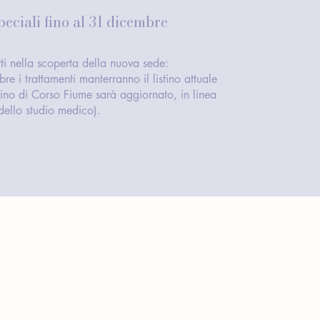
eciali fino al 31 dicembre
i nella scoperta della nuova sede:
e i trattamenti manterranno il listino attuale
stino di Corso Fiume sarà aggiornato, in linea
dello studio medico).