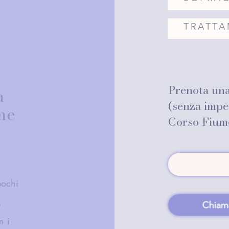
TRATTA
Prenota una
a
(senza impe
me
Corso Fium
pochi
,
Chiama
n i