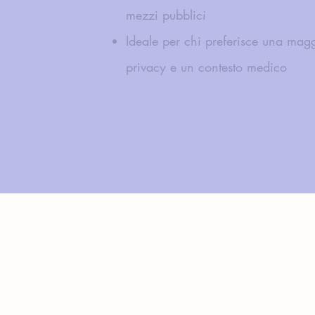
mezzi pubblici
Ideale per chi preferisce una mag
privacy e un contesto medico