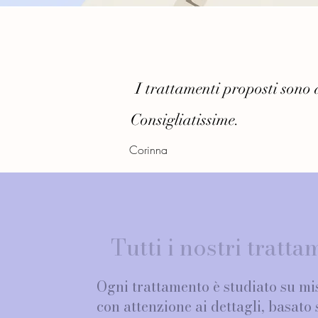
I
trattamenti proposti sono di
Consigliatissime.
Corinna
Tutti i nostri tratta
Ogni trattamento è studiato su mis
con attenzione ai dettagli, basato s