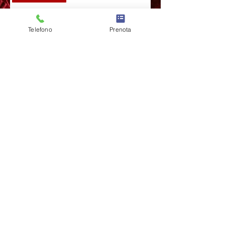
Quantità
Telefono
Prenota
Acquista ora
L'inarceux - NUOVI SGUARDI
Email:
info@linarceux.com
Telefono: +39 331 263 7426
© 2025 by L'inarceux.