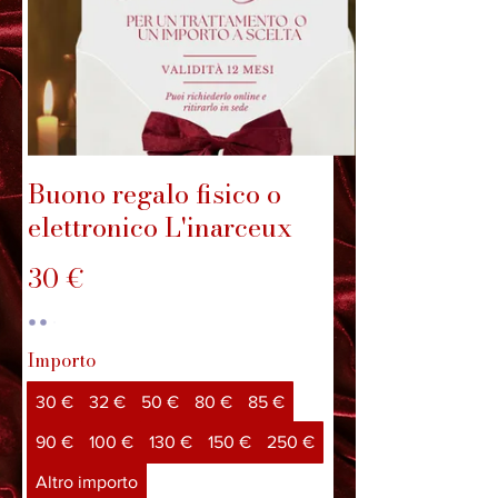
Buono regalo fisico o
elettronico L'inarceux
30 €
Importo
30 €
32 €
50 €
80 €
85 €
90 €
100 €
130 €
150 €
250 €
Altro importo