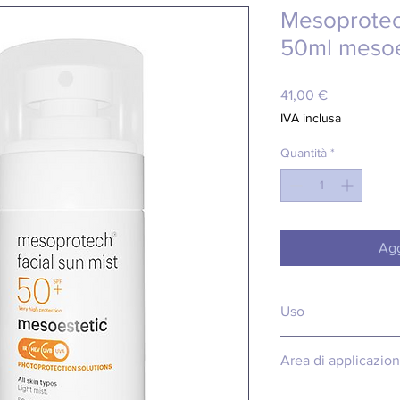
Mesoprotech
50ml mesoe
Prezzo
41,00 €
IVA inclusa
Quantità
*
Agg
Uso
Può essere applicato 
Area di applicazio
durante l'esposizione
pomeriggio o secondo 
Viso