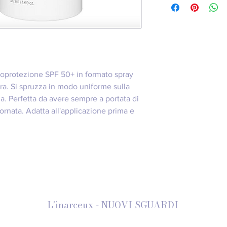
Tenere gli occhi e le 
Applicare a una distan
sufficiente (2 mg/cm² 
dell'esposizione al sol
Applicare nuovamente
diretta al sole e, sop
un telo, dopo il bagn
otoprotezione SPF 50+ in formato spray
topico. Evitare il con
caso di contatto, sc
era. Si spruzza in modo uniforme sulla
applicare su ferite, n
a. Perfetta da avere sempre a portata di
cutanea intensa.
ornata. Adatta all'applicazione prima e
L'inarceux - NUOVI SGUARDI