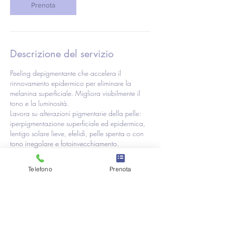
Prenota
n
u
t
i
Descrizione del servizio
Peeling depigmentante che accelera il
rinnovamento epidermico per eliminare la
melanina superficiale. Migliora visibilmente il
tono e la luminosità.
Lavora su alterazioni pigmentarie della pelle:
iperpigmentazione superficiale ed epidermica,
lentigo solare lieve, efelidi, pelle spenta o con
tono irregolare e fotoinvecchiamento.
Telefono
Prenota
Dettagli di contatto
Corso Fiume, 11, Turin, Metropolitan City of
Turin, Italy