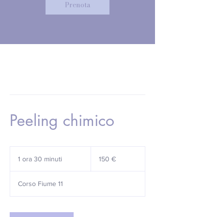
Prenota
Peeling chimico
150
euro
1 ora 30 minuti
1
150 €
o
r
Corso Fiume 11
3
0
m
i