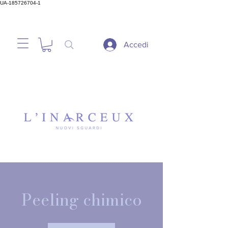
UA-185726704-1
Accedi
Peeling chimico